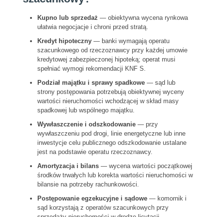
Kupno lub sprzedaż
— obiektywna wycena rynkowa
ułatwia negocjacje i chroni przed stratą.
Kredyt hipoteczny
— banki wymagają operatu
szacunkowego od rzeczoznawcy przy każdej umowie
kredytowej zabezpieczonej hipoteką; operat musi
spełniać wymogi rekomendacji KNF S.
Podział majątku i sprawy spadkowe
— sąd lub
strony postępowania potrzebują obiektywnej wyceny
wartości nieruchomości wchodzącej w skład masy
spadkowej lub wspólnego majątku.
Wywłaszczenie i odszkodowanie
— przy
wywłaszczeniu pod drogi, linie energetyczne lub inne
inwestycje celu publicznego odszkodowanie ustalane
jest na podstawie operatu rzeczoznawcy.
Amortyzacja i bilans
— wycena wartości początkowej
środków trwałych lub korekta wartości nieruchomości w
bilansie na potrzeby rachunkowości.
Postępowanie egzekucyjne i sądowe
— komornik i
sąd korzystają z operatów szacunkowych przy
sprzedaży nieruchomości w drodze licytacji.