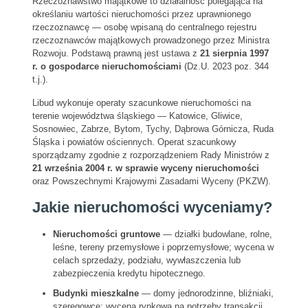
Rzeczoznawstwo majątkowe to działalność polegająca na
określaniu wartości nieruchomości przez uprawnionego
rzeczoznawcę — osobę wpisaną do centralnego rejestru
rzeczoznawców majątkowych prowadzonego przez Ministra
Rozwoju. Podstawą prawną jest ustawa z
21 sierpnia 1997
r. o gospodarce nieruchomościami
(Dz.U. 2023 poz. 344
t.j.).
Libud wykonuje operaty szacunkowe nieruchomości na
terenie województwa śląskiego — Katowice, Gliwice,
Sosnowiec, Zabrze, Bytom, Tychy, Dąbrowa Górnicza, Ruda
Śląska i powiatów ościennych. Operat szacunkowy
sporządzamy zgodnie z rozporządzeniem Rady Ministrów z
21 września 2004 r. w sprawie wyceny nieruchomości
oraz Powszechnymi Krajowymi Zasadami Wyceny (PKZW).
Jakie nieruchomości wyceniamy?
Nieruchomości gruntowe
— działki budowlane, rolne,
leśne, tereny przemysłowe i poprzemysłowe; wycena w
celach sprzedaży, podziału, wywłaszczenia lub
zabezpieczenia kredytu hipotecznego.
Budynki mieszkalne
— domy jednorodzinne, bliźniaki,
szeregowce; wycena rynkowa na potrzeby transakcji,