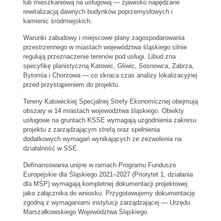
lub mieszkaniową na usługową — zjawisko napędzane
rewitalizacją dawnych budynków poprzemysłowych i
kamienic śródmiejskich.
Warunki zabudowy i miejscowe plany zagospodarowania
przestrzennego w miastach województwa śląskiego silnie
regulują przeznaczenie terenów pod usługi. Libud zna
specyfikę planistyczną Katowic, Gliwic, Sosnowca, Zabrza,
Bytomia i Chorzowa — co skraca czas analizy lokalizacyjnej
przed przystąpieniem do projektu.
Tereny Katowickiej Specjalnej Strefy Ekonomicznej obejmują
obszary w 14 miastach województwa śląskiego. Obiekty
usługowe na gruntach KSSE wymagają uzgodnienia zakresu
projektu z zarządzającym strefą oraz spełnienia
dodatkowych wymagań wynikających ze zezwolenia na
działalność w SSE.
Dofinansowania unijne w ramach Programu Fundusze
Europejskie dla Śląskiego 2021–2027 (Priorytet 1, działania
dla MŚP) wymagają kompletnej dokumentacji projektowej
jako załącznika do wniosku. Przygotowujemy dokumentację
zgodną z wymaganiami instytucji zarządzającej — Urzędu
Marszałkowskiego Województwa Śląskiego.