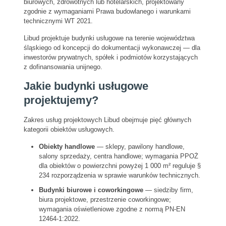
biurowych, zdrowotnych lub hotelarskich, projektowany
zgodnie z wymaganiami Prawa budowlanego i warunkami
technicznymi WT 2021.
Libud projektuje budynki usługowe na terenie województwa
śląskiego od koncepcji do dokumentacji wykonawczej — dla
inwestorów prywatnych, spółek i podmiotów korzystających
z dofinansowania unijnego.
Jakie budynki usługowe
projektujemy?
Zakres usług projektowych Libud obejmuje pięć głównych
kategorii obiektów usługowych.
Obiekty handlowe
— sklepy, pawilony handlowe,
salony sprzedaży, centra handlowe; wymagania PPOŻ
dla obiektów o powierzchni powyżej 1 000 m² reguluje §
234 rozporządzenia w sprawie warunków technicznych.
Budynki biurowe i coworkingowe
— siedziby firm,
biura projektowe, przestrzenie coworkingowe;
wymagania oświetleniowe zgodne z normą PN-EN
12464-1:2022.