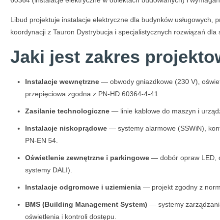
60364 (instalacje elektryczne w obiektach budowlanych) i wymaga
Libud projektuje instalacje elektryczne dla budynków usługowych,
koordynacji z Tauron Dystrybucja i specjalistycznych rozwiązań dl
Jaki jest zakres projekto
Instalacje wewnętrzne
— obwody gniazdkowe (230 V), oświetle
przepięciowa zgodna z PN-HD 60364-4-41.
Zasilanie technologiczne
— linie kablowe do maszyn i urządz
Instalacje niskoprądowe
— systemy alarmowe (SSWiN), kontr
PN-EN 54.
Oświetlenie zewnętrzne i parkingowe
— dobór opraw LED, ob
systemy DALI).
Instalacje odgromowe i uziemienia
— projekt zgodny z norm
BMS (Building Management System)
— systemy zarządzania
oświetlenia i kontroli dostępu.