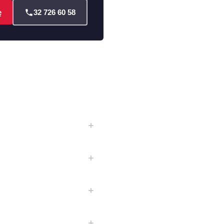
ę
32 726 60 58