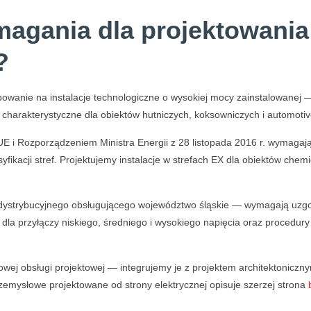
magania dla projektowania
?
owanie na instalacje technologiczne o wysokiej mocy zainstalowanej —
charakterystyczne dla obiektów hutniczych, koksowniczych i automoti
 i Rozporządzeniem Ministra Energii z 28 listopada 2016 r. wymagaj
fikacji stref. Projektujemy instalacje w strefach EX dla obiektów chemi
dystrybucyjnego obsługującego województwo śląskie — wymagają uzgodn
 dla przyłączy niskiego, średniego i wysokiego napięcia oraz procedur
sowej obsługi projektowej — integrujemy je z projektem architektoniczn
przemysłowe projektowane od strony elektrycznej opisuje szerzej strona