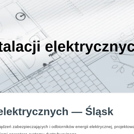
talacji elektryczny
 elektrycznych — Śląsk
rządzeń zabezpieczających i odbiorników energii elektrycznej, projekt