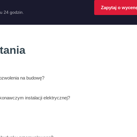
Zapytaj o wycen
u 24 godzin.
tania
 pozwolenia na budowę?
onawczym instalacji elektrycznej?