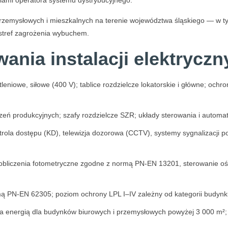
niami operatora systemu dystrybucyjnego.
 przemysłowych i mieszkalnych na terenie województwa śląskiego — w 
a stref zagrożenia wybuchem.
wania instalacji elektrycz
niowe, siłowe (400 V); tablice rozdzielcze lokatorskie i główne; ochr
eń produkcyjnych; szafy rozdzielcze SZR; układy sterowania i automa
ola dostępu (KD), telewizja dozorowa (CCTV), systemy sygnalizacji 
liczenia fotometryczne zgodne z normą PN-EN 13201, sterowanie oświ
ą PN-EN 62305; poziom ochrony LPL I–IV zależny od kategorii budynk
 energią dla budynków biurowych i przemysłowych powyżej 3 000 m²;