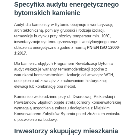
Specyfika audytu energetycznego
bytomskich kamienic
Audyt dla kamienicy w Bytomiu obejmuje inwentaryzację
architektoniczną, pomiary grubości i rodzaju izolacji,
termowizję budynku przy różnicy temperatur min. 10°C,
inwentaryzację systemu grzewczego i wentylacyjnego oraz
obliczenia energetyczne zgodne z normą
PN-EN ISO 52000-
1:2017
.
Dla kamienic objętych Programem Rewitalizacji Bytomia
audyt wskazuje warianty termomodernizacji zgodne z
warunkami konserwatorskimi: izolację od wewnątrz WTH,
docieplenie od zewnątrz z zachowaniem historycznej
elewacji lub kombinację obu metod.
Kamienice wielorodzinne przy ul. Dworcowej, Piekarskiej i
Powstańców Śląskich objęte strefą ochrony konserwatorskiej
wymagają uzgodnienia zakresu docieplenia z Miejskim
Konserwatorem Zabytków Bytomia przed złożeniem wniosku
o pozwolenie na budowę.
Inwestorzy skupujący mieszkania