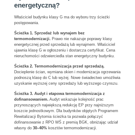
energetyczną?
Właściciel budynku klasy G ma do wyboru trzy ścieżki
postępowania.
Ścieżka 1. Sprzedaż lub wynajem bez
termomodernizacji.
Prawo nie nakazuje poprawy klasy
energetycznej przed sprzedażą lub wynajmem. Właściciel
ujawnia klasę G w ogłoszeniu i dostarcza certyfikat. Cena
nieruchomości odzwierciedla stan energetyczny budynku.
Ścieżka 2. Termomodernizacja przed sprzedażą.
Docieplenie ścian, wymiana okien i modernizacja ogrzewania
podnoszą klasę do C lub wyżej. Nowe świadectwo umożliwia
uzyskanie wyższej ceny sprzedaży lub wyższego czynszu.
Ścieżka 3. Audyt i etapowa termomodernizacja z
dofinansowaniem.
Audyt wskazuje kolejność prac
przynoszących największą redukcję EP przy najniższym
koszcie jednostkowym. Dla budynków objętych Programem
Rewitalizacji Bytomia ścieżka ta pozwala połączyć
dofinansowanie z RPO WŚ z premią BGK, obniżając udział
własny do
30–40%
kosztów termomodernizacji.