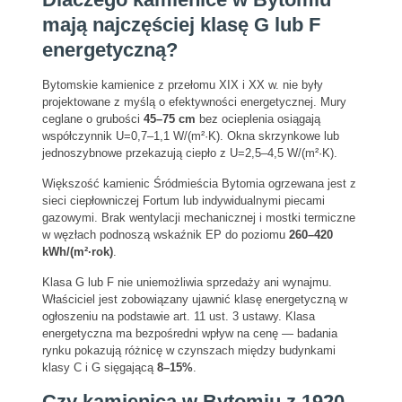
mają najczęściej klasę G lub F
energetyczną?
Bytomskie kamienice z przełomu XIX i XX w. nie były
projektowane z myślą o efektywności energetycznej. Mury
ceglane o grubości
45–75 cm
bez ocieplenia osiągają
współczynnik U=0,7–1,1 W/(m²·K). Okna skrzynkowe lub
jednoszybnowe przekazują ciepło z U=2,5–4,5 W/(m²·K).
Większość kamienic Śródmieścia Bytomia ogrzewana jest z
sieci ciepłowniczej Fortum lub indywidualnymi piecami
gazowymi. Brak wentylacji mechanicznej i mostki termiczne
w węzłach podnoszą wskaźnik EP do poziomu
260–420
kWh/(m²·rok)
.
Klasa G lub F nie uniemożliwia sprzedaży ani wynajmu.
Właściciel jest zobowiązany ujawnić klasę energetyczną w
ogłoszeniu na podstawie art. 11 ust. 3 ustawy. Klasa
energetyczna ma bezpośredni wpływ na cenę — badania
rynku pokazują różnicę w czynszach między budynkami
klasy C i G sięgającą
8–15%
.
Czy kamienica w Bytomiu z 1920