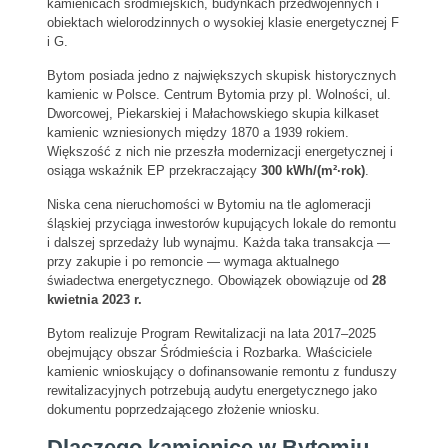
kamienicach śródmiejskich, budynkach przedwojennych i
obiektach wielorodzinnych o wysokiej klasie energetycznej F
i G.
Bytom posiada jedno z największych skupisk historycznych
kamienic w Polsce. Centrum Bytomia przy pl. Wolności, ul.
Dworcowej, Piekarskiej i Małachowskiego skupia kilkaset
kamienic wzniesionych między 1870 a 1939 rokiem.
Większość z nich nie przeszła modernizacji energetycznej i
osiąga wskaźnik EP przekraczający
300 kWh/(m²·rok)
.
Niska cena nieruchomości w Bytomiu na tle aglomeracji
śląskiej przyciąga inwestorów kupujących lokale do remontu
i dalszej sprzedaży lub wynajmu. Każda taka transakcja —
przy zakupie i po remoncie — wymaga aktualnego
świadectwa energetycznego. Obowiązek obowiązuje od
28
kwietnia 2023 r.
Bytom realizuje Program Rewitalizacji na lata 2017–2025
obejmujący obszar Śródmieścia i Rozbarka. Właściciele
kamienic wnioskujący o dofinansowanie remontu z funduszy
rewitalizacyjnych potrzebują audytu energetycznego jako
dokumentu poprzedzającego złożenie wniosku.
Dlaczego kamienice w Bytomiu