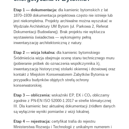
Etap 1 — dokumentacja:
dla kamienic bytomskich z lat
1870–1939 dokumentacja projektowa często nie istnieje lub
jest niekompletna. Projekty archiwalne można wyszukać w
Wydziale Architektury UM Bytom (ul. Parkowa 2, Referat
Dokumentacji Budowlanej). Brak projektu nie wyklucza
wystawienia świadectwa — wykonujemy pełną
inwentaryzację architektoniczną z natury.
Etap 2 — wizja lokalna:
dla kamienic bytomskiego
Śródmieścia wizja obejmuje ocenę stanu technicznego muru
(pobieranie próbek do oznaczenia współczynnika λ),
inwentaryzację historycznej stolarki okiennej i drzwiowej oraz
kontakt z Miejskim Konserwatorem Zabytków Bytomia w
przypadku budynków objętych strefą ochrony
konserwatorskiej.
Etap 3 — obliczenia:
wskaźniki EP, EK i CO₂ obliczamy
zgodnie z PN-EN ISO 52000-1:2017 w strefie klimatycznej
III. Dla kamienic bez aktualnej dokumentacji źródłem danych
są wyłącznie wyniki pomiarów z wizji lokalnej.
Etap 4 — rejestracja:
certyfikat trafia do rejestru
Ministerstwa Rozwoju i Technologii z unikalnym numerem i