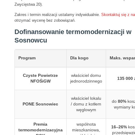
Zwycięstwa 20).
Zakres i termin realizacji ustalamy indywidualnie.
Skontaktuj się z n
otrzymać wycenę bez zobowiązań.
Dofinansowanie termomodernizacji w
Sosnowcu
Program
Dla kogo
Maks. wspar
Czyste Powietrze
właściciel domu
135 000 
NFOŚiGW
jednorodzinnego
właściciel lokalu
do
80%
kos
PONE Sosnowiec
/ domu z kotłem
wymiany ko
węglowym
Premia
wspólnota
16–26%
kos
termomodernizacyjna
mieszkaniowa,
przedsięwzi