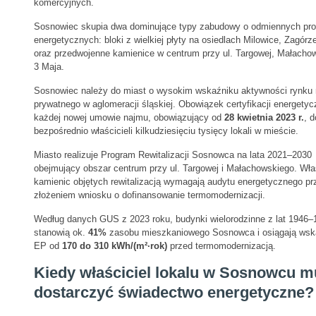
komercyjnych.
Sosnowiec skupia dwa dominujące typy zabudowy o odmiennych prof
energetycznych: bloki z wielkiej płyty na osiedlach Milowice, Zagórze
oraz przedwojenne kamienice w centrum przy ul. Targowej, Małachow
3 Maja.
Sosnowiec należy do miast o wysokim wskaźniku aktywności rynku
prywatnego w aglomeracji śląskiej. Obowiązek certyfikacji energetyc
każdej nowej umowie najmu, obowiązujący od
28 kwietnia 2023 r.
, 
bezpośrednio właścicieli kilkudziesięciu tysięcy lokali w mieście.
Miasto realizuje Program Rewitalizacji Sosnowca na lata 2021–2030
obejmujący obszar centrum przy ul. Targowej i Małachowskiego. Wła
kamienic objętych rewitalizacją wymagają audytu energetycznego pr
złożeniem wniosku o dofinansowanie termomodernizacji.
Według danych GUS z 2023 roku, budynki wielorodzinne z lat 1946–
stanowią ok.
41%
zasobu mieszkaniowego Sosnowca i osiągają wsk
EP od
170 do 310 kWh/(m²·rok)
przed termomodernizacją.
Kiedy właściciel lokalu w Sosnowcu m
dostarczyć świadectwo energetyczne?