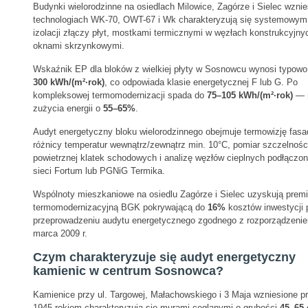
Budynki wielorodzinne na osiedlach Milowice, Zagórze i Sielec wzni
technologiach WK-70, OWT-67 i Wk charakteryzują się systemowym
izolacji złączy płyt, mostkami termicznymi w węzłach konstrukcyjnyc
oknami skrzynkowymi.
Wskaźnik EP dla bloków z wielkiej płyty w Sosnowcu wynosi typow
300 kWh/(m²·rok)
, co odpowiada klasie energetycznej F lub G. Po
kompleksowej termomodernizacji spada do
75–105 kWh/(m²·rok)
— r
zużycia energii o
55–65%
.
Audyt energetyczny bloku wielorodzinnego obejmuje termowizję fasa
różnicy temperatur wewnątrz/zewnątrz min. 10°C, pomiar szczelnośc
powietrznej klatek schodowych i analizę węzłów cieplnych podłączo
sieci Fortum lub PGNiG Termika.
Wspólnoty mieszkaniowe na osiedlu Zagórze i Sielec uzyskują prem
termomodernizacyjną BGK pokrywającą do
16%
kosztów inwestycji 
przeprowadzeniu audytu energetycznego zgodnego z rozporządzeni
marca 2009 r.
Czym charakteryzuje się audyt energetyczny
kamienic w centrum Sosnowca?
Kamienice przy ul. Targowej, Małachowskiego i 3 Maja wzniesione p
1945 rokiem charakteryzują się murami ceglanymi o grubości
45–65