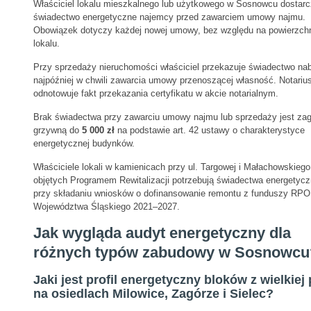
Właściciel lokalu mieszkalnego lub użytkowego w Sosnowcu dostar
świadectwo energetyczne najemcy przed zawarciem umowy najmu.
Obowiązek dotyczy każdej nowej umowy, bez względu na powierzch
lokalu.
Przy sprzedaży nieruchomości właściciel przekazuje świadectwo n
najpóźniej w chwili zawarcia umowy przenoszącej własność. Notariu
odnotowuje fakt przekazania certyfikatu w akcie notarialnym.
Brak świadectwa przy zawarciu umowy najmu lub sprzedaży jest za
grzywną do
5 000 zł
na podstawie art. 42 ustawy o charakterystyce
energetycznej budynków.
Właściciele lokali w kamienicach przy ul. Targowej i Małachowskiego
objętych Programem Rewitalizacji potrzebują świadectwa energetyc
przy składaniu wniosków o dofinansowanie remontu z funduszy RPO
Województwa Śląskiego 2021–2027.
Jak wygląda audyt energetyczny dla
różnych typów zabudowy w Sosnowcu
Jaki jest profil energetyczny bloków z wielkiej 
na osiedlach Milowice, Zagórze i Sielec?