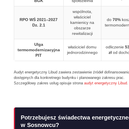
BGK
spółdzielnia
wspólnota,
właściciel
RPO WŚ 2021–2027
do
70%
kos
kamienicy na
Dz. 2.1
termomoderni
obszarze
rewitalizacji
Ulga
właściciel domu
odliczenie
5
termomodernizacyjna
jednorodzinnego
zł
od doch
PIT
Audyt energetyczny Libud zawiera zestawienie źródeł dofinansowani
dostępnych dla konkretnego budynku i planowanego zakresu prac.
Szczegółowy zakres usług opisuje strona
audyt energetyczny Libud
.
Potrzebujesz świadectwa energetyczn
w Sosnowcu?