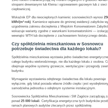
stropami drewnianymi lub Kleina i ogrzewaniem gazowym lub z sieci
ciepłowniczej.
Wskaźnik EP dla nieocieplonych kamienic sosnowieckich wynosi
25
kWh/(m²·rok)
. Kamienice wpisane do gminnej ewidencji zabytków w
uzgodnienia zakresu docieplenia z Miejskim Konserwatorem Zabytkó
wskazuje warianty zgodne z warunkami konserwatorskimi — izolację
wewnątrz WTH lub docieplenie z zachowaniem historycznego detalu.
Czy spółdzielnia mieszkaniowa w Sosnowcu
potrzebuje świadectwa dla każdego lokalu?
Spółdzielnia mieszkaniowa wystawia jedno świadectwo energetyczne
całego budynku wielorodzinnego, nie dla każdego lokalu z osobna. Ce
obejmuje wspólne systemy grzewcze, wentylacyjne i przegrody zewn
budynku.
Wymaganie wystawienia odrębnego świadectwa dla lokalu powstaje
wyłącznie, gdy lokal posiada własne źródło ciepła i jest wyodrębnion
samodzielna jednostka o odrębnym systemie instalacyjnym.
Sosnowiecka Spółdzielnia Mieszkaniowa i SM Zagórze zarządzają 
ponad
25 000 lokali
. Certyfikacja energetyczna tych budynków prze
ramach planowych audytów zlecanych przez spółdzielnię.