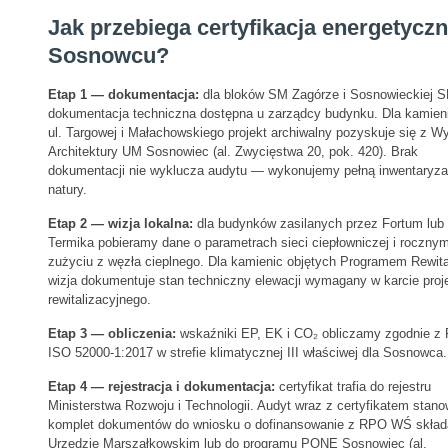
Jak przebiega certyfikacja energetycz
Sosnowcu?
Etap 1 — dokumentacja:
dla bloków SM Zagórze i Sosnowieckiej 
dokumentacja techniczna dostępna u zarządcy budynku. Dla kamien
ul. Targowej i Małachowskiego projekt archiwalny pozyskuje się z Wy
Architektury UM Sosnowiec (al. Zwycięstwa 20, pok. 420). Brak
dokumentacji nie wyklucza audytu — wykonujemy pełną inwentaryza
natury.
Etap 2 — wizja lokalna:
dla budynków zasilanych przez Fortum lu
Termika pobieramy dane o parametrach sieci ciepłowniczej i roczny
zużyciu z węzła cieplnego. Dla kamienic objętych Programem Rewital
wizja dokumentuje stan techniczny elewacji wymagany w karcie proj
rewitalizacyjnego.
Etap 3 — obliczenia:
wskaźniki EP, EK i CO₂ obliczamy zgodnie z
ISO 52000-1:2017 w strefie klimatycznej III właściwej dla Sosnowca.
Etap 4 — rejestracja i dokumentacja:
certyfikat trafia do rejestru
Ministerstwa Rozwoju i Technologii. Audyt wraz z certyfikatem stano
komplet dokumentów do wniosku o dofinansowanie z RPO WŚ skła
Urzędzie Marszałkowskim lub do programu PONE Sosnowiec (al.